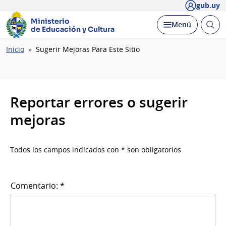
gub.uy
Ministerio
Abrir
Desplegar
Menú
de Educación y Cultura
busc
Ruta
Inicio
Sugerir Mejoras Para Este Sitio
de
navegación
Reportar errores o sugerir
mejoras
Todos los campos indicados con * son obligatorios
Comentario: *