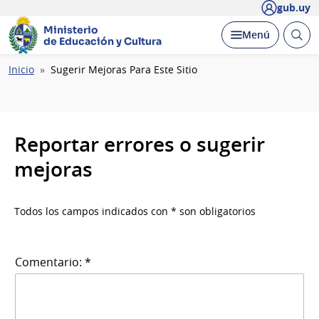
gub.uy
Ministerio
Abrir
Desplegar
Menú
de Educación y Cultura
busc
Ruta
Inicio
Sugerir Mejoras Para Este Sitio
de
navegación
Reportar errores o sugerir
mejoras
Todos los campos indicados con * son obligatorios
Comentario: *