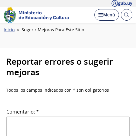
gub.uy
Ministerio
Abrir
Desplegar
Menú
de Educación y Cultura
busc
Ruta
Inicio
Sugerir Mejoras Para Este Sitio
de
navegación
Reportar errores o sugerir
mejoras
Todos los campos indicados con * son obligatorios
Comentario: *