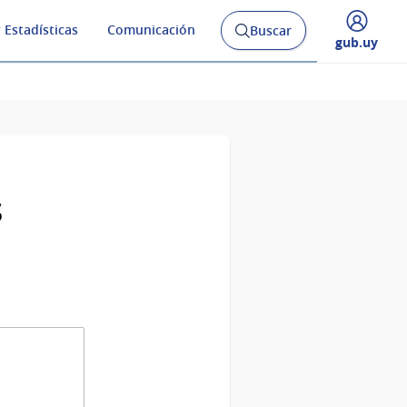
 Estadísticas
Comunicación
Buscar
Abrir
Desplegar
gub.uy
buscador
menú
y
de
s