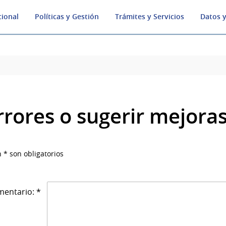
cional
Políticas y Gestión
Trámites y Servicios
Datos y
rrores o sugerir mejora
 * son obligatorios
entario: *