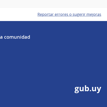
Reportar errores o sugerir mejoras
 la comunidad
gub.uy