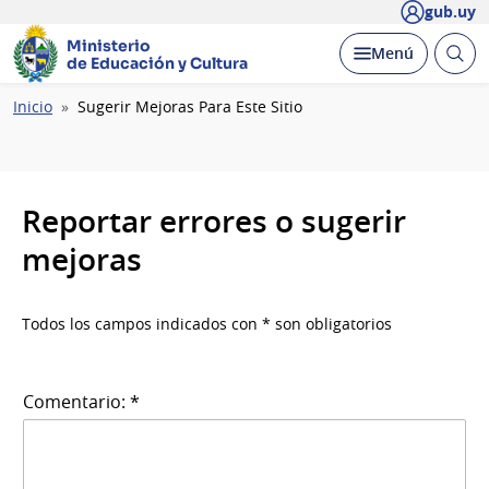
gub.uy
Ministerio
Abrir
Desplegar
Menú
de Educación y Cultura
busc
Ruta
Inicio
Sugerir Mejoras Para Este Sitio
de
navegación
Reportar errores o sugerir
mejoras
Todos los campos indicados con * son obligatorios
Comentario: *