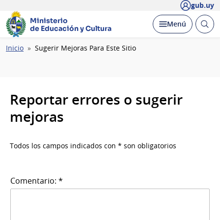
gub.uy
Ministerio
Abrir
Desplegar
Menú
de Educación y Cultura
busc
Ruta
Inicio
Sugerir Mejoras Para Este Sitio
de
navegación
Reportar errores o sugerir
mejoras
Todos los campos indicados con * son obligatorios
Comentario: *