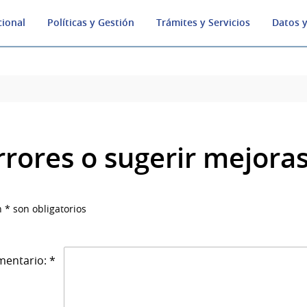
cional
Políticas y Gestión
Trámites y Servicios
Datos y
rrores o sugerir mejora
 * son obligatorios
entario: *