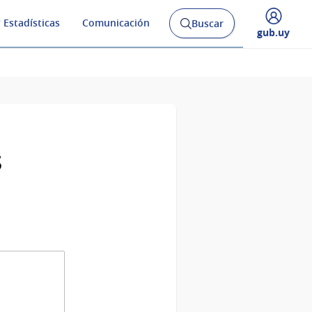
 Estadísticas
Comunicación
Buscar
Abrir
Desplegar
gub.uy
buscador
menú
y
de
s