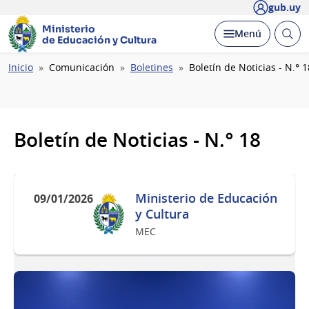
gub.uy
Ministerio
Abrir
Desplegar
Menú
de Educación y Cultura
busc
Ruta
Inicio
Comunicación
Boletines
Boletín de Noticias - N.° 1
de
navegación
Boletín de Noticias - N.° 18
Ministerio de Educación
09/01/2026
y Cultura
MEC