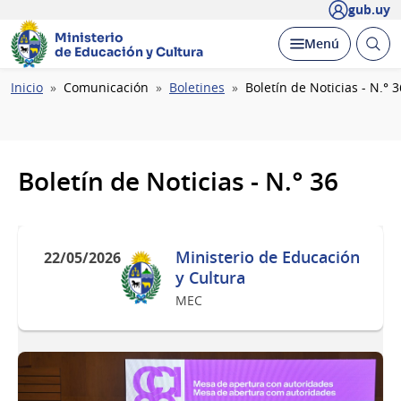
gub.uy
Ministerio
Abrir
Desplegar
Menú
de Educación y Cultura
busc
Ruta
Inicio
Comunicación
Boletines
Boletín de Noticias - N.° 3
de
navegación
Boletín de Noticias - N.° 36
Ministerio de Educación
22/05/2026
y Cultura
MEC