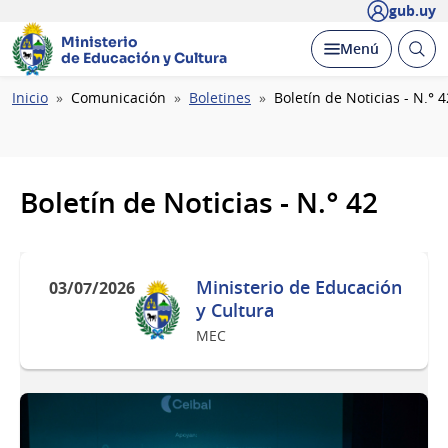
gub.uy
Ministerio
Abrir
Desplegar
Menú
de Educación y Cultura
busc
Ruta
Inicio
Comunicación
Boletines
Boletín de Noticias - N.° 4
de
navegación
Boletín de Noticias - N.° 42
Ministerio de Educación
03/07/2026
y Cultura
MEC