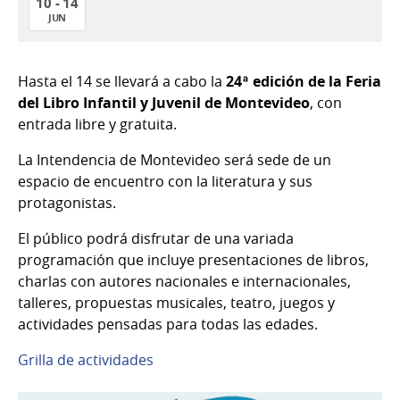
10 - 14
JUN
10
al
Hasta el 14 se llevará a cabo la
24ª edición de la Feria
14
del Libro Infantil y Juvenil de Montevideo
, con
de
entrada libre y gratuita.
Jun
del
La Intendencia de Montevideo será sede de un
2026
espacio de encuentro con la literatura y sus
protagonistas.
El público podrá disfrutar de una variada
programación que incluye presentaciones de libros,
charlas con autores nacionales e internacionales,
talleres, propuestas musicales, teatro, juegos y
actividades pensadas para todas las edades.
Grilla de actividades