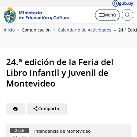
gub.uy
Ministerio
Abrir
Desplegar
Menú
de Educación y Cultura
busc
Ruta
Inicio
Comunicación
Calendario de Actividades
24.ª Edic
de
navegación
24.ª edición de la Feria del
Libro Infantil y Juvenil de
Montevideo
Compartir
Intendencia de Montevideo.
2026