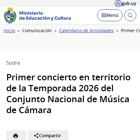
gub.uy
Ministerio
Abrir
Desplegar
Menú
de Educación y Cultura
busc
Ruta
Inicio
Comunicación
Calendario de Actividades
Primer C
de
navegación
Sodre
Primer concierto en territorio
de la Temporada 2026 del
Conjunto Nacional de Música
de Cámara
Compartir