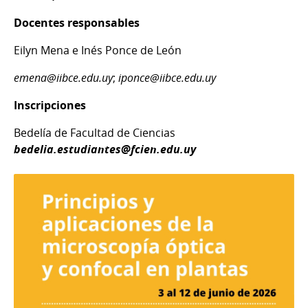
Docentes responsables
Eilyn Mena e Inés Ponce de León
emena@iibce.edu.uy
;
iponce@iibce.edu.uy
Inscripciones
Bedelía de Facultad de Ciencias
bedelia.estudiantes@fcien.edu.uy