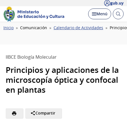
gub.uy
Ministerio
Abrir
Desplegar
Menú
de Educación y Cultura
busc
Ruta
Inicio
Comunicación
Calendario de Actividades
Principio
de
navegación
IIBCE Biología Molecular
Principios y aplicaciones de la
microscopía óptica y confocal
en plantas
Compartir