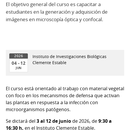
El objetivo general del curso es capacitar a
estudiantes en la generación y adquisición de
imágenes en microscopía óptica y confocal.
Instituto de Investigaciones Biológicas
2026
Clemente Estable
04 - 12
JUN
04
al
El curso está orientado al trabajo con material vegetal
12
con foco en los mecanismos de defensa que activan
de
las plantas en respuesta a la infección con
Jun
microorganismos patógenos.
del
2026
Se dictará del
3 al 12 de junio
de 2026, de
9:30 a
16:30
h,
en el Instituto Clemente Estable.