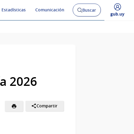
 Estadísticas
Comunicación
Buscar
Abrir
Desplegar
gub.uy
buscador
menú
y
de
ía 2026
Compartir