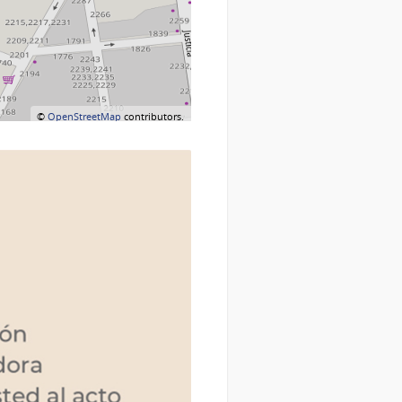
©
OpenStreetMap
contributors.