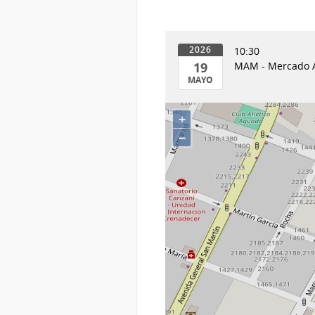
10:30
2026
19
MAM - Mercado A
MAYO
19
de
+
Mayo
−
del
2026