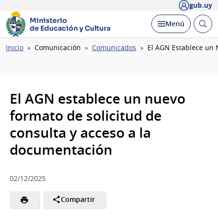
gub.uy
Ministerio
Abrir
Desplegar
Menú
de Educación y Cultura
busc
Ruta
Inicio
Comunicación
Comunicados
El AGN Establece un 
de
navegación
El AGN establece un nuevo
formato de solicitud de
consulta y acceso a la
documentación
02/12/2025
Compartir