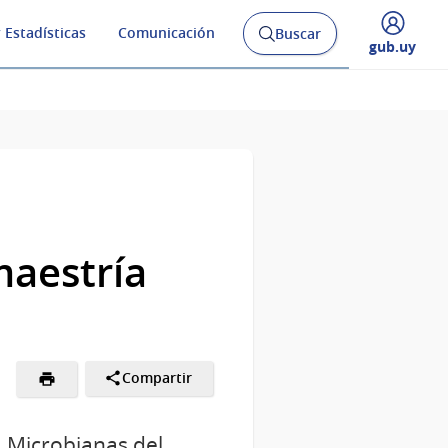
 Estadísticas
Comunicación
Buscar
Abrir
Desplegar
gub.uy
buscador
menú
y
de
maestría
Compartir
 Microbianas del