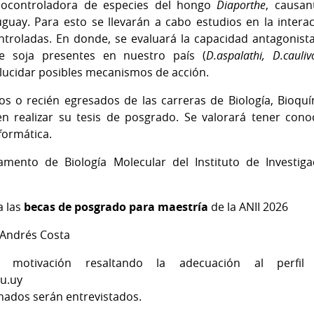
biocontroladora de especies del hongo
Diaporthe
, causan
uguay. Para esto se llevarán a cabo estudios en la inter
troladas. En donde, se evaluará la capacidad antagonista
 soja presentes en nuestro país (
D.aspalathi, D.cauliv
dilucidar posibles mecanismos de acción.
os o recién egresados de las carreras de Biología, Bioqu
en realizar su tesis de posgrado. Se valorará tener cono
formática.
mento de Biología Molecular del Instituto de Investiga
a las
becas de posgrado para maestría
de la ANII 2026
 Andrés Costa
motivación resaltando la adecuación al perfil
du.uy
nados serán entrevistados.