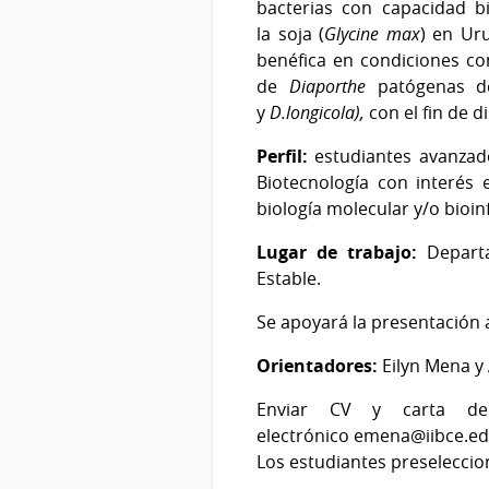
bacterias con capacidad 
la soja (
Glycine max
) en Ur
benéfica
en condiciones con
de
Diaporthe
patógenas de
y
D.longicola),
con el fin de 
Perfil:
estudiantes avanzad
Biotecnología con interés 
biología molecular y/o bioin
Lugar de trabajo:
Departa
Estable.
Se apoyará la presentación 
Orientadores:
Eilyn Mena y
Enviar CV y carta de 
electrónico emena@iibce.e
Los estudiantes preseleccio