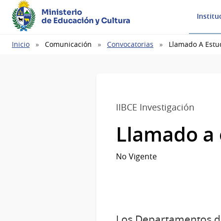
Ministerio
Institu
de Educación y Cultura
Ruta
Inicio
Comunicación
Convocatorias
Llamado A Estu
de
navegación
IIBCE Investigación
Llamado a 
No Vigente
Los Departamentos de