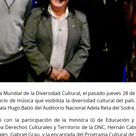
Mundial de la Diversidad Cultural, el pasado jueves 28 de
clo de música que visibiliza la diversidad cultural del país.
la Hugo Balzo del Auditorio Nacional Adela Reta del Sodre
ó con la participación de la ministra (i) de Educación y 
a Derechos Culturales y Territorio de la DNC, Hernán Cab
les, Gabriel Grau, y la encargada del Programa Cultural de