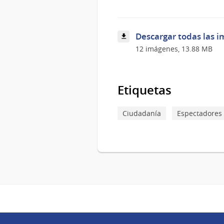
diversidad
cultural
en
Uruguay
Descargar todas las i
12 imágenes, 13.88 MB
Etiquetas
Ciudadanía
Espectadores