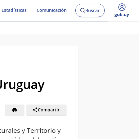
 Estadísticas
Comunicación
Buscar
Abrir
Desplegar
gub.uy
buscador
menú
y
de
 Uruguay
Compartir
urales y Territorio y