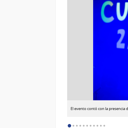
:
Descargar imagen
El evento contó con la presencia de
25
años
de