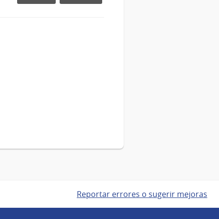
con
la
presencia
de
la
ministra
(i),
Gabriela
Verde
Reportar errores o sugerir mejoras