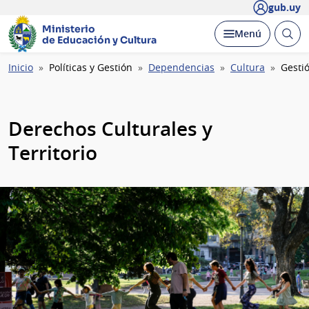
gub.uy
Ministerio
Abrir
Desplegar
Menú
de Educación y Cultura
busc
Ruta
Inicio
Políticas y Gestión
Dependencias
Cultura
Gestió
de
navegación
Derechos Culturales y
Territorio