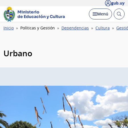
gub.uy
Ministerio
Abrir
Desplegar
Menú
de Educación y Cultura
busc
Ruta
Inicio
Políticas y Gestión
Dependencias
Cultura
Gestió
de
navegación
Urbano