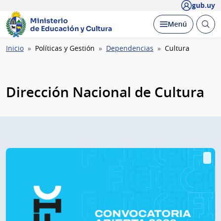
gub.uy
Ministerio
Abrir
Desplegar
Menú
de Educación y Cultura
busc
Ruta
Inicio
Políticas y Gestión
Dependencias
Cultura
de
navegación
Dirección Nacional de Cultura