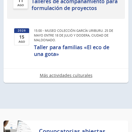
11
Talleres de acompañamiento para
AGO
formulación de proyectos
11
de
Ago
15:00 - MUSEO COLECCIÓN GARCÍA URIBURU. 25 DE
2026
del
MAYO ENTRE 18 DE JULIO Y DODERA, CIUDAD DE
15
2026
MALDONADO.
AGO
Taller para familias «El eco de
15
una gota»
de
Ago
del
Más actividades culturales
2026
Convocatorias abiertas