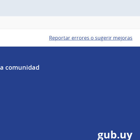
Reportar errores o sugerir mejoras
 la comunidad
gub.uy