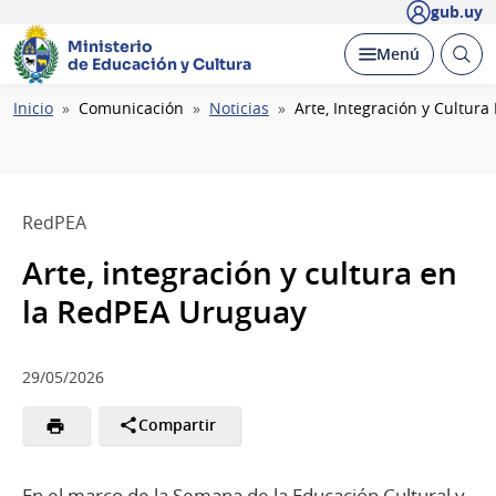
gub.uy
Ministerio
Abrir
Desplegar
Menú
de Educación y Cultura
busc
Ruta
Inicio
Comunicación
Noticias
Arte, Integración y Cultur
de
navegación
RedPEA
Arte, integración y cultura en
la RedPEA Uruguay
29/05/2026
Compartir
En el marco de la Semana de la Educación Cultural y