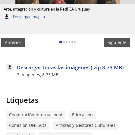
Arte, integración y cultura en la RedPEA Uruguay
:
Descargar imagen
Arte,
integración
y
cultura
Anterior
Siguiente
en
la
RedPEA
Uruguay
Descargar todas las imágenes (.zip 8.73 MB)
7 imágenes, 8.73 MB
Etiquetas
Cooperación Internacional
Educación
Comisión UNESCO
Artistas y Gestores Culturales