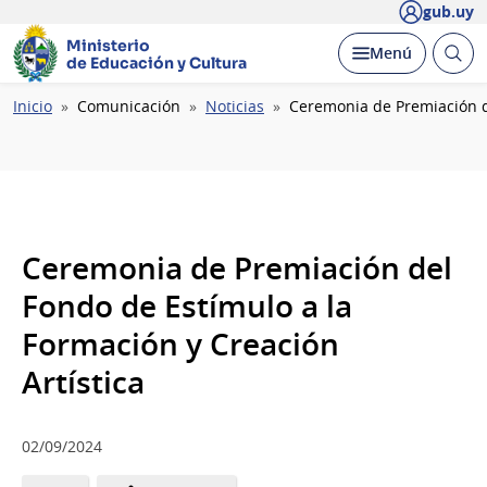
gub.uy
Ministerio
Abrir
Desplegar
Menú
de Educación y Cultura
busc
Ruta
Inicio
Comunicación
Noticias
Ceremonia de Premiación de
de
navegación
Ceremonia de Premiación del
Fondo de Estímulo a la
Formación y Creación
Artística
02/09/2024