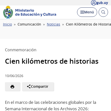
gub.uy
Ministerio
Abrir
Desplegar
Menú
de Educación y Cultura
busc
Ruta
Inicio
Comunicación
Noticias
Cien Kilómetros de Histori
de
navegación
Conmemoración
Cien kilómetros de historias
10/06/2026
Compartir
En el marco de las celebraciones globales por la
Semana Internacional de los Archivos 2026: