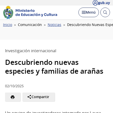
gub.uy
Ministerio
Abrir
Desplegar
Menú
de Educación y Cultura
busc
Ruta
Inicio
Comunicación
Noticias
Descubriendo Nuevas Espec
de
navegación
Investigación internacional
Descubriendo nuevas
especies y familias de arañas
02/10/2025
Compartir
Un equipo de investigadores integrado por Laura