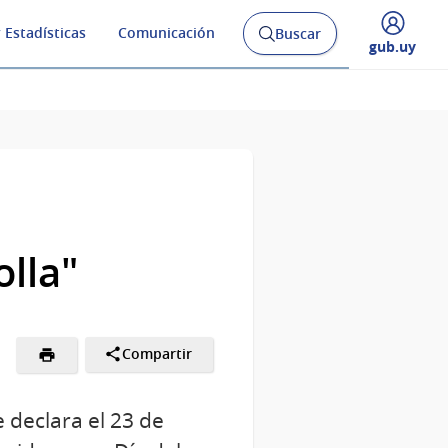
 Estadísticas
Comunicación
Buscar
Abrir
Desplegar
gub.uy
buscador
menú
y
de
olla"
Compartir
declara el 23 de