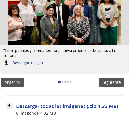
“Entre pueblos y escenarios”, una nueva propuesta de acceso a la
cultura
:
Descargar imagen
“Entre
pueblos
y
Anterior
Siguiente
escenarios”,
una
nueva
propuesta
de
Descargar todas las imágenes (.zip 4.32 MB)
acceso
6 imágenes, 4.32 MB
a
la
cultura