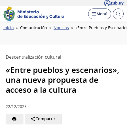
gub.uy
Ministerio
Abrir
Desplegar
Menú
de Educación y Cultura
busc
Ruta
Inicio
Comunicación
Noticias
«Entre Pueblos y Escenario
de
navegación
Descentralización cultural
«Entre pueblos y escenarios»,
una nueva propuesta de
acceso a la cultura
22/12/2025
Compartir