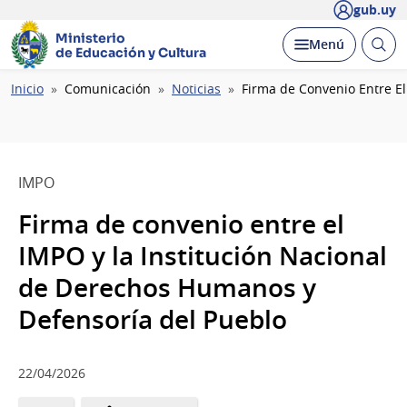
gub.uy
Ministerio
Abrir
Desplegar
Menú
de Educación y Cultura
busc
Ruta
Inicio
Comunicación
Noticias
Firma de Convenio Entre E
de
navegación
IMPO
Firma de convenio entre el
IMPO y la Institución Nacional
de Derechos Humanos y
Defensoría del Pueblo
22/04/2026