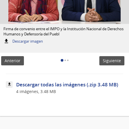
Firma de convenio entre el IMPO y la Institución Nacional de Derechos
Humanos y Defensoría del Puebl
:
Descargar imagen
Firma
de
convenio
Anterior
Siguiente
entre
el
IMPO
y
la
Descargar todas las imágenes (.zip 3.48 MB)
Institución
4 imágenes, 3.48 MB
Nacional
de
Derechos
Humanos
y
Defensoría
del
Puebl