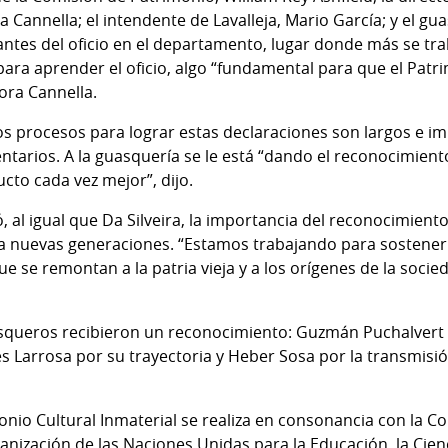
ia Cannella; el intendente de Lavalleja, Mario García; y el g
antes del oficio en el departamento, lugar donde más se trab
ara aprender el oficio, algo “fundamental para que el Patri
tora Cannella.
los procesos para lograr estas declaraciones son largos e im
entarios. A la guasquería se le está “dando el reconocimie
cto cada vez mejor”, dijo.
, al igual que Da Silveira, la importancia del reconocimient
a nuevas generaciones. “Estamos trabajando para sostener
e se remontan a la patria vieja y a los orígenes de la socie
uasqueros recibieron un reconocimiento: Guzmán Puchalvert
s Larrosa por su trayectoria y Heber Sosa por la transmisió
nio Cultural Inmaterial se realiza en consonancia con la 
ganización de las Naciones Unidas para la Educación, la Cienc