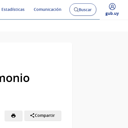
 Estadísticas
Comunicación
Buscar
Abrir
Desplegar
gub.uy
buscador
menú
y
de
imonio
Compartir