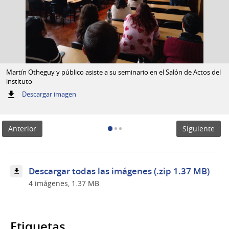
Martín Otheguy y público asiste a su seminario en el Salón de Actos del
instituto
:
Descargar imagen
Martín
Otheguy
y
Anterior
Siguiente
público
asiste
a
su
seminario
Descargar todas las imágenes (.zip 1.37 MB)
en
4 imágenes, 1.37 MB
el
Salón
de
Actos
del
Etiquetas