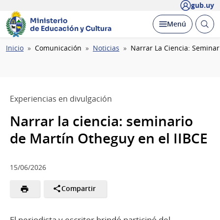
gub.uy
Ministerio
Abrir
Desplegar
Menú
de Educación y Cultura
busc
Ruta
Inicio
Comunicación
Noticias
Narrar La Ciencia: Seminar
de
navegación
Experiencias en divulgación
Narrar la ciencia: seminario
de Martín Otheguy en el IIBCE
15/06/2026
Compartir
El periodista y escritor brindó participó del