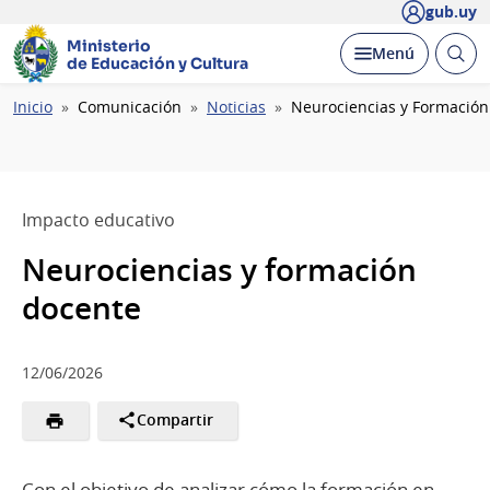
gub.uy
Ministerio
Abrir
Desplegar
Menú
de Educación y Cultura
busc
Ruta
Inicio
Comunicación
Noticias
Neurociencias y Formación
de
navegación
Impacto educativo
Neurociencias y formación
docente
12/06/2026
Compartir
Con el objetivo de analizar cómo la formación en