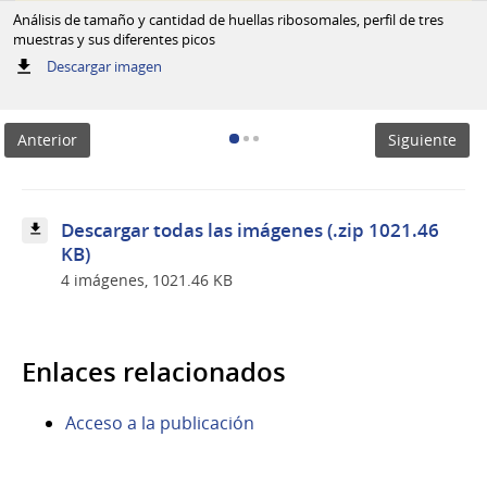
Análisis de tamaño y cantidad de huellas ribosomales, perfil de tres
muestras y sus diferentes picos
:
Descargar imagen
Análisis
de
tamaño
Anterior
Siguiente
y
cantidad
de
huellas
ribosomales,
Descargar todas las imágenes (.zip 1021.46
perfil
KB)
de
tres
4 imágenes, 1021.46 KB
muestras
y
sus
diferentes
Enlaces relacionados
picos
Acceso a la publicación