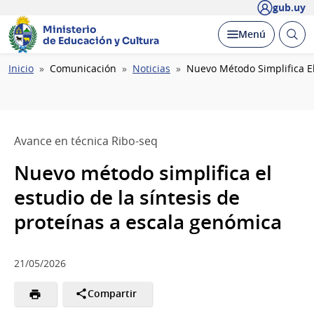
gub.uy
Ministerio
Abrir
Desplegar
Menú
de Educación y Cultura
busc
Ruta
Inicio
Comunicación
Noticias
Nuevo Método Simplifica El
de
navegación
Avance en técnica Ribo-seq
Nuevo método simplifica el
estudio de la síntesis de
proteínas a escala genómica
21/05/2026
Compartir