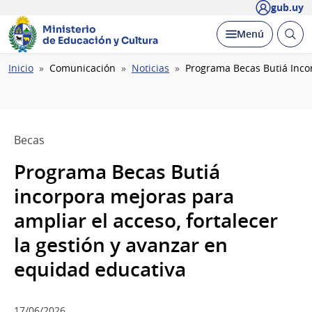
gub.uy
Ministerio
Abrir
Desplegar
Menú
de Educación y Cultura
busc
Ruta
Inicio
Comunicación
Noticias
Programa Becas Butiá Incor
de
navegación
Becas
Programa Becas Butiá
incorpora mejoras para
ampliar el acceso, fortalecer
la gestión y avanzar en
equidad educativa
17/06/2026