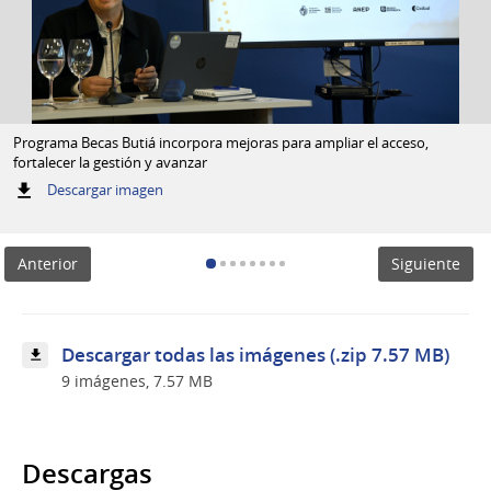
Programa Becas Butiá incorpora mejoras para ampliar el acceso,
fortalecer la gestión y avanzar
:
Descargar imagen
Programa
Becas
Butiá
Anterior
Siguiente
incorpora
mejoras
para
ampliar
el
Descargar todas las imágenes (.zip 7.57 MB)
acceso,
9 imágenes, 7.57 MB
fortalecer
la
gestión
y
avanzar
Descargas