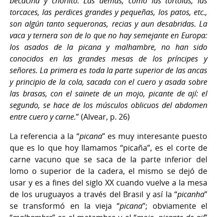
becacina y chorlito. Las demás, como las tórtolas, las
torcaces, las perdices grandes y pequeñas, los patos, etc.,
son algún tanto sequeronas, recias y aun desabridas. La
vaca y ternera son de lo que no hay semejante en Europa:
los asados de la picana y malhambre, no han sido
conocidos en las grandes mesas de los príncipes y
señores. La primera es toda la parte superior de las ancas
y principio de la cola, sacada con el cuero y asada sobre
las brasas, con el sainete de un mojo, picante de ají: el
segundo, se hace de los músculos oblicuos del abdomen
entre cuero y carne.
” (Alvear, p. 26)
La referencia a la “
picana
” es muy interesante puesto
que es lo que hoy llamamos “picaña”, es el corte de
carne vacuno que se saca de la parte inferior del
lomo o superior de la cadera, el mismo se dejó de
usar y es a fines del siglo XX cuando vuelve a la mesa
de los uruguayos a través del Brasil y así la “
picanha
”
se transformó en la vieja “
picana
”; obviamente el