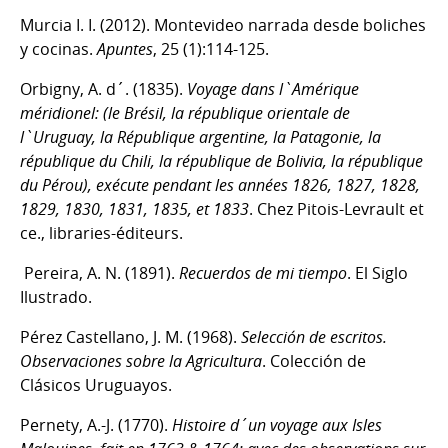
Murcia I. I. (2012). Montevideo narrada desde boliches
y cocinas.
Apuntes
, 25 (1):114-125.
Orbigny, A. d´. (1835).
Voyage dans l`Amérique
méridionel: (le Brésil, la république orientale de
l`Uruguay, la République argentine, la Patagonie, la
république du Chili, la république de Bolivia, la république
du Pérou), exécute pendant les années 1826, 1827, 1828,
1829, 1830, 1831, 1835, et 1833
. Chez Pitois-Levrault et
ce., libraries-éditeurs.
Pereira, A. N. (1891).
Recuerdos de mi tiempo
. El Siglo
Ilustrado.
Pérez Castellano, J. M. (1968).
Selección de escritos.
Observaciones sobre la Agricultura
. Colección de
Clásicos Uruguayos.
Pernety, A.-J. (1770).
Histoire d´un voyage aux Isles