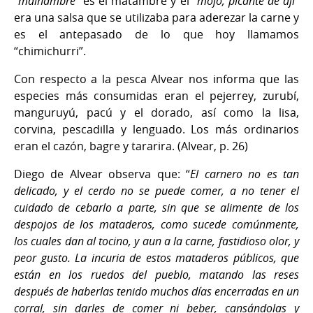
“
malhambre
” es el matambre y el “
mojo, picante de ají
”
era una salsa que se utilizaba para aderezar la carne y
es el antepasado de lo que hoy llamamos
“chimichurri”.
Con respecto a la pesca Alvear nos informa que las
especies más consumidas eran el pejerrey, zurubí,
manguruyú, pacú y el dorado, así como la lisa,
corvina, pescadilla y lenguado. Los más ordinarios
eran el cazón, bagre y tararira. (Alvear, p. 26)
Diego de Alvear observa que: “
El carnero no es tan
delicado, y el cerdo no se puede comer, a no tener el
cuidado de cebarlo a parte, sin que se alimente de los
despojos de los mataderos, como sucede comúnmente,
los cuales dan al tocino, y aun a la carne, fastidioso olor, y
peor gusto. La incuria de estos mataderos públicos, que
están en los ruedos del pueblo, matando las reses
después de haberlas tenido muchos días encerradas en un
corral, sin darles de comer ni beber, cansándolas y