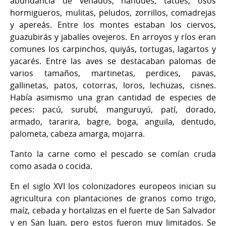
abundancia de venados, ñandúes, tatúes, osos
hormigueros, mulitas, peludos, zorrillos, comadrejas
y apereás. Entre los montes estaban los ciervos,
guazubirás y jabalíes ovejeros. En arroyos y ríos eran
comunes los carpinchos, quiyás, tortugas, lagartos y
yacarés. Entre las aves se destacaban palomas de
varios tamaños, martinetas, perdices, pavas,
gallinetas, patos, cotorras, loros, lechuzas, cisnes.
Había asimismo una gran cantidad de especies de
peces: pacú, surubí, manguruyú, patí, dorado,
armado, tararira, bagre, boga, anguila, dentudo,
palometa, cabeza amarga, mojarra.
Tanto la carne como el pescado se comían cruda
como asada o cocida.
En el siglo XVI los colonizadores europeos inician su
agricultura con plantaciones de granos como trigo,
maíz, cebada y hortalizas en el fuerte de San Salvador
y en San Juan, pero estos fueron muy limitados. Se