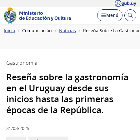
gub.uy
Ministerio
Abrir
Desplegar
Menú
de Educación y Cultura
busc
Ruta
Inicio
Comunicación
Noticias
Reseña Sobre La Gastronom
de
navegación
Gastronomìa
Reseña sobre la gastronomía
en el Uruguay desde sus
inicios hasta las primeras
épocas de la República.
31/03/2025