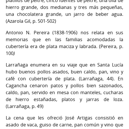
platillos de peltre, cinco fuentes de peltre, una olla de
hierro grande, dos medianas y tres más pequeñas,
una chocolatera grande, un jarro de beber agua.
(Azarola Gil, p. 501-502)
Antonio N. Pereira (1838-1906) nos relata en sus
memorias que en las familias acomodadas la
cubertería era de plata maciza y labrada. (Pereira, p.
100
)
Larrañaga enumera en su viaje que en Santa Lucía
hubo buenos pollos asados, buen caldo, pan, vino y
café con cubertería de plata. (Larrañaga, 44). En
Cagancha cenaron patos y pollos bien sazonados,
caldo, pan, servido en mesa con manteles, cucharas
de hierro estañadas, platos y jarras de loza.
(Larrañaga, p. 49)
La cena que les ofreció José Artigas consistió en
asado de vaca, guiso de carne, pan común y vino que