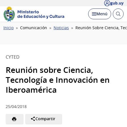
gub.uy
Ministerio
Abrir
Desplegar
Menú
de Educación y Cultura
busc
Ruta
Inicio
Comunicación
Noticias
Reunión Sobre Ciencia, Tec
de
navegación
CYTED
Reunión sobre Ciencia,
Tecnología e Innovación en
Iberoamérica
25/04/2018
Compartir