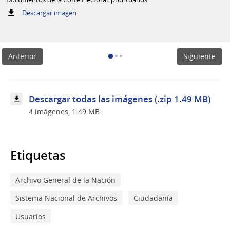
:
Descargar imagen
Documentos
de
la
Corte
Anterior
Siguiente
Electoral:
prontuarios
Descargar todas las imágenes (.zip 1.49 MB)
4 imágenes, 1.49 MB
Etiquetas
Archivo General de la Nación
Sistema Nacional de Archivos
Ciudadanía
Usuarios