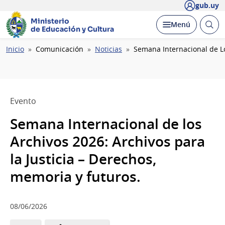
gub.uy
Ministerio
Abrir
Desplegar
Menú
de Educación y Cultura
busc
Ruta
Inicio
Comunicación
Noticias
Semana Internacional de Lo
de
navegación
Evento
Semana Internacional de los
Archivos 2026: Archivos para
la Justicia – Derechos,
memoria y futuros.
08/06/2026