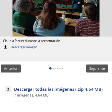
Claudia Piccini durante la presentación
:
Descargar imagen
Claudia
Piccini
durante
la
Anterior
Siguiente
presentación
Descargar todas las imágenes (.zip 4.64 MB)
7 imágenes, 4.64 MB