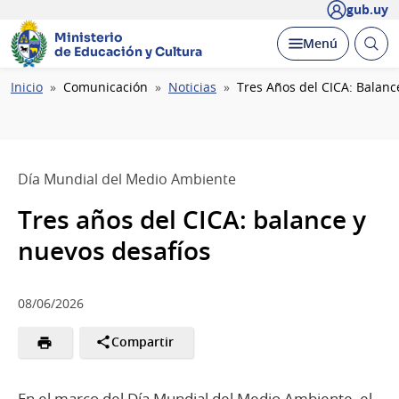
gub.uy
Ministerio
Abrir
Desplegar
Menú
de Educación y Cultura
busc
Ruta
Inicio
Comunicación
Noticias
Tres Años del CICA: Balanc
de
navegación
Día Mundial del Medio Ambiente
Tres años del CICA: balance y
nuevos desafíos
08/06/2026
Compartir
En el marco del Día Mundial del Medio Ambiente, el