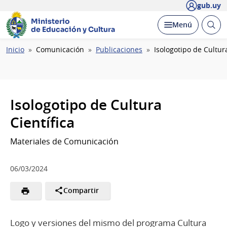
gub.uy
Ministerio
Abrir
Desplegar
Menú
de Educación y Cultura
busc
Ruta
Inicio
Comunicación
Publicaciones
Isologotipo de Cultura
de
navegación
Isologotipo de Cultura
Científica
Materiales de Comunicación
06/03/2024
Compartir
Logo y versiones del mismo del programa Cultura