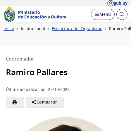
gub.uy
Ministerio
Abrir
Desplegar
Menú
de Educación y Cultura
busc
Ruta
Inicio
Institucional
Estructura del Organismo
Ramiro Pal
de
navegación
Coordinador
Ramiro Pallares
Última actualización: 27/10/2025
Compartir