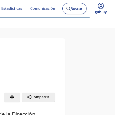
 Estadísticas
Comunicación
Buscar
Abrir
Desplegar
gub.uy
buscador
menú
y
de
Compartir
de la Dirección