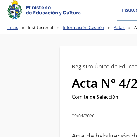
Ministerio
Institu
de Educación y Cultura
Ruta
Inicio
Institucional
Información Gestión
Actas
A
de
navegación
Registro Único de Educa
Acta N° 4/
Comité de Selección
09/04/2026
Acta de habilitación 