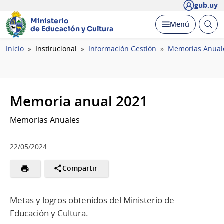
gub.uy
Ministerio
Abrir
Desplegar
Menú
de Educación y Cultura
busc
Ruta
Inicio
Institucional
Información Gestión
Memorias Anual
de
navegación
Memoria anual 2021
Memorias Anuales
22/05/2024
Compartir
Metas y logros obtenidos del Ministerio de
Educación y Cultura.