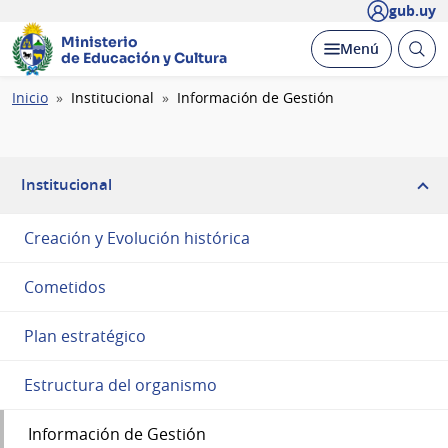
gub.uy
Ministerio
Abrir
Desplegar
Menú
de Educación y Cultura
busc
Ruta
Inicio
Institucional
Información de Gestión
de
navegación
Institucional
Creación y Evolución histórica
Cometidos
Plan estratégico
Estructura del organismo
Información de Gestión