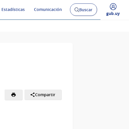
 Estadísticas
Comunicación
Buscar
Abrir
Desplegar
gub.uy
buscador
menú
y
de
Compartir