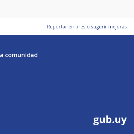
Reportar errores o sugerir mejoras
 la comunidad
gub.uy