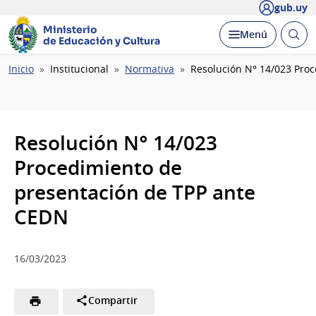
gub.uy
Ministerio
Abrir
Desplegar
Menú
de Educación y Cultura
busc
Ruta
Inicio
Institucional
Normativa
Resolución N° 14/023 Pro
de
navegación
Resolución N° 14/023
Procedimiento de
presentación de TPP ante
CEDN
16/03/2023
Compartir