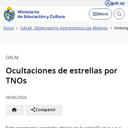
gub.uy
Ministerio
Abrir
Desplegar
Menú
de Educación y Cultura
busc
Ruta
Inicio
OALM: Observatorio Astronómico Los Molinos
Investi
de
navegación
OALM
Ocultaciones de estrellas por
TNOs
08/06/2026
Compartir
Este programa permite observar la estrella que va a