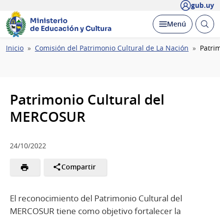
gub.uy
Ministerio
Abrir
Desplegar
Menú
de Educación y Cultura
busc
Ruta
Inicio
Comisión del Patrimonio Cultural de La Nación
Patri
de
navegación
Patrimonio Cultural del
MERCOSUR
24/10/2022
Compartir
El reconocimiento del Patrimonio Cultural del
MERCOSUR tiene como objetivo fortalecer la