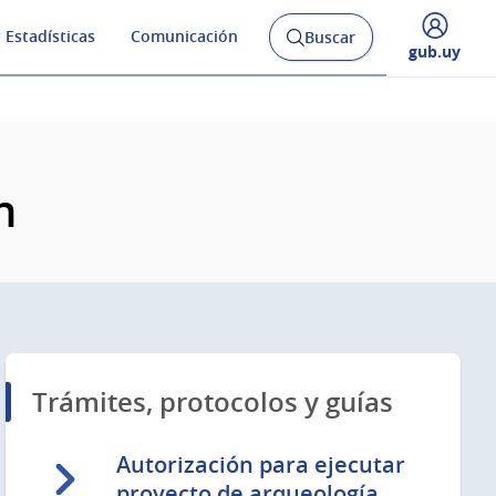
 Estadísticas
Comunicación
Buscar
Abrir
Desplegar
gub.uy
buscador
menú
y
de
n
Trámites, protocolos y guías
Autorización para ejecutar
proyecto de arqueología