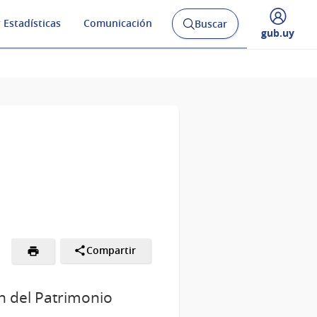
 Estadísticas
Comunicación
Buscar
Abrir
Desplegar
gub.uy
buscador
menú
y
de
Compartir
ón del Patrimonio