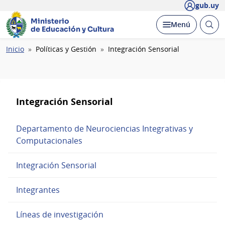
gub.uy
Ministerio
Abrir
Desplegar
Menú
de Educación y Cultura
busc
Ruta
Inicio
Políticas y Gestión
Integración Sensorial
de
navegación
Integración Sensorial
Departamento de Neurociencias Integrativas y
Computacionales
Integración Sensorial
Integrantes
Líneas de investigación