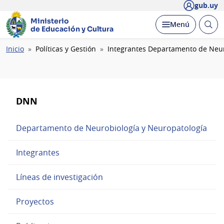
gub.uy
Ministerio
Abrir
Desplegar
Menú
de Educación y Cultura
busc
Ruta
Inicio
Políticas y Gestión
Integrantes Departamento de Neur
de
navegación
DNN
Departamento de Neurobiología y Neuropatología
Integrantes
Líneas de investigación
Proyectos